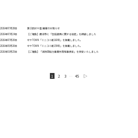
2026年07月28日
第13回せや塾 開催のお知らせ
2026年07月24日
【ご報告】鹿沼市と「包括連携に関する協定」を締結しました
2026年07月20日
せやTOWN「ミニコミ紙160号」を掲載しました。
2026年05月20日
せやTOWN「ミニコミ紙159号」を掲載しました。
2026年03月25日
【ご報告】「消防団協力事業所等知事表彰」を拝受いたしました
1
2
3
45
▷
…