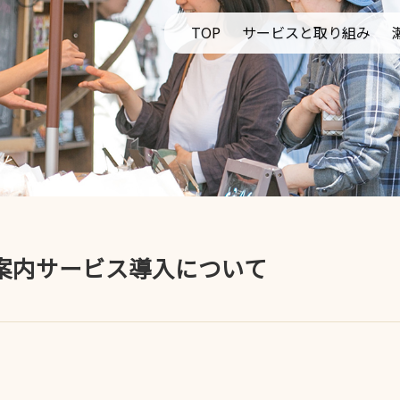
TOP
サービスと取り組み
新聞
牛乳販売
新聞と教育
レンタルスペース
地域社会
社会貢献
案内サービス導入について
居住支援法人
モビマル北関東サー
ツムクル
KEYHOLE