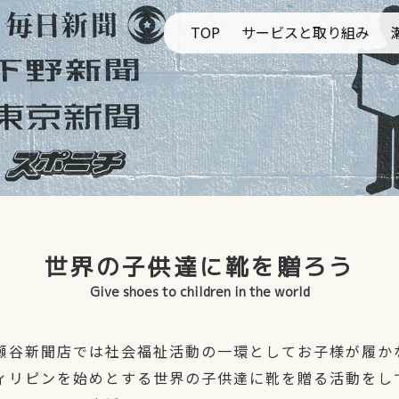
TOP
サービスと取り組み
新聞
牛乳販売
新聞と教育
レンタルスペース
地域社会
社会貢献
世界の子供達に靴を贈ろう
居住支援法人
Give shoes to children in the world
モビマル北関東サー
谷新聞店では社会福祉活動の一環としてお子様が履かな
ツムクル
ィリピンを始めとする世界の子供達に靴を贈る活動をして
KEYHOLE