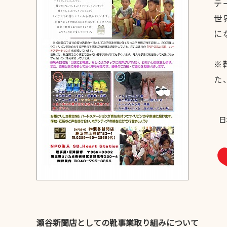
テ
世
に
※
た
瀬谷新聞店としての靴事業取り組みについて